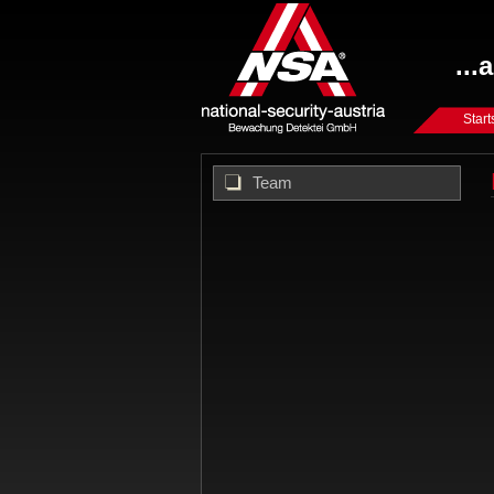
...
Start
Team