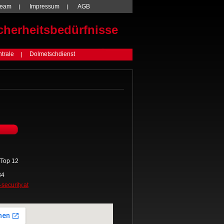
Team
Impressum
AGB
cherheitsbedürfnisse
ntrale
Dolmetschdienst
/Top 12
84
ecurity.at