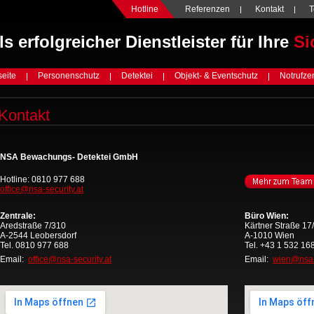
Hotline
Referenzen
Kontakt
als erfolgreicher Dienstleister für Ihre
Si
seite
Personenschutz
Detektei
Objekt- & Eventschutz
Notrufze
Kontakt
NSA Bewachungs- Detektei GmbH
Hotline: 0810 977 688
office@nsa-security.at
Zentrale:
Büro Wien:
Aredstraße 7/310
Kärtner Straße 17
A-2544 Leobersdorf
A-1010 Wien
Tel. 0810 977 688
Tel. +43 1 532 16
Email:
office@nsa-security.at
Email:
wien@nsa-s